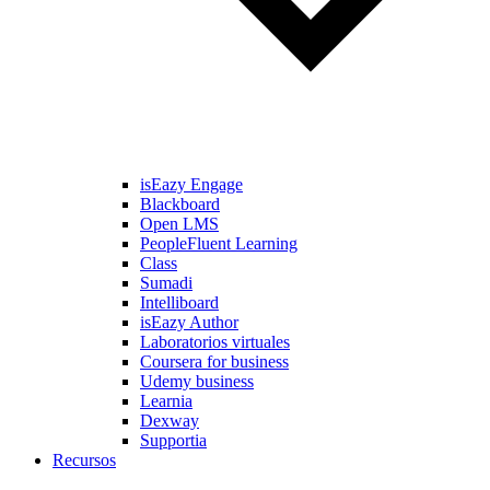
isEazy Engage
Blackboard
Open LMS
PeopleFluent Learning
Class
Sumadi
Intelliboard
isEazy Author
Laboratorios virtuales
Coursera for business
Udemy business
Learnia
Dexway
Supportia
Recursos