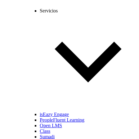
Servicios
isEazy Engage
PeopleFluent Learning
Open LMS
Class
Sumadi