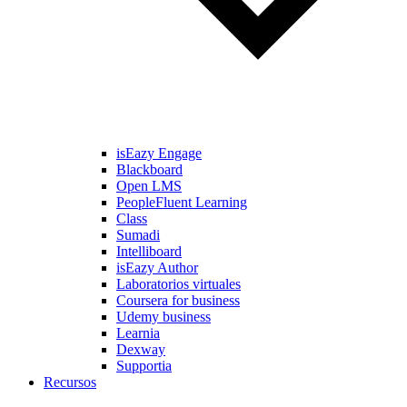
isEazy Engage
Blackboard
Open LMS
PeopleFluent Learning
Class
Sumadi
Intelliboard
isEazy Author
Laboratorios virtuales
Coursera for business
Udemy business
Learnia
Dexway
Supportia
Recursos