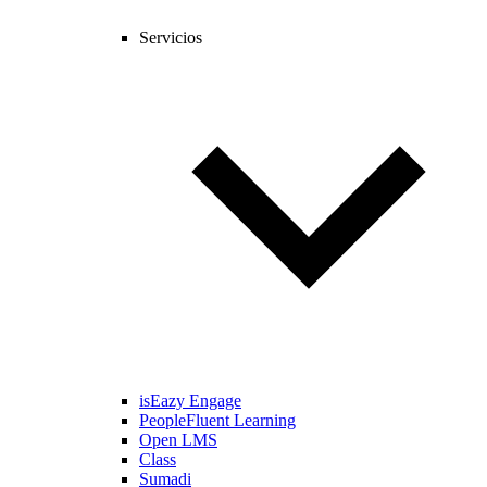
Servicios
isEazy Engage
PeopleFluent Learning
Open LMS
Class
Sumadi