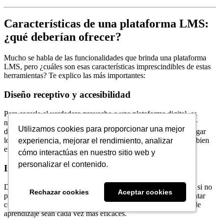
Características de una plataforma LMS:
¿qué deberían ofrecer?
Mucho se habla de las funcionalidades que brinda una plataforma
LMS, pero ¿cuáles son esas características imprescindibles de estas
herramientas? Te explico las más importantes:
Diseño receptivo y accesibilidad
Para sacarle el verdadero provecho a una plataforma digital, es
necesario que esta pueda funcionar correctamente en cualquier
Utilizamos cookies para proporcionar una mejor
Utilizamos cookies para proporcionar una mejor
dispositivo electrónico, así como permitir a los usuarios descargar
los contenidos en cualquier momento. Si tu LMS no funciona bien
experiencia, mejorar el rendimiento, analizar
experiencia, mejorar el rendimiento, analizar
en móviles, estás perdiendo una gran oportunidad.
cómo interactúas en nuestro sitio web y
cómo interactúas en nuestro sitio web y
personalizar el contenido.
personalizar el contenido.
Interfaz intuitiva
De nada sirve tener un LMS que abra en cualquier dispositivo si no
Rechazar cookies
Rechazar cookies
Aceptar cookies
Aceptar cookies
permite una navegación fluida. Una plataforma LMS debe contar
con una interfaz de usuario intuitiva, para que las actividades de
aprendizaje sean cada vez más eficaces.