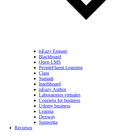
isEazy Engage
Blackboard
Open LMS
PeopleFluent Learning
Class
Sumadi
Intelliboard
isEazy Author
Laboratorios virtuales
Coursera for business
Udemy business
Learnia
Dexway
Supportia
Recursos