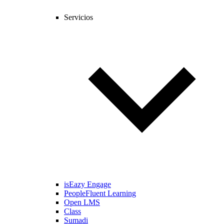
Servicios
isEazy Engage
PeopleFluent Learning
Open LMS
Class
Sumadi