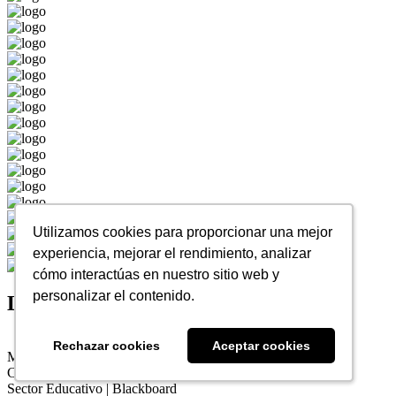
Utilizamos cookies para proporcionar una mejor
Utilizamos cookies para proporcionar una mejor
experiencia, mejorar el rendimiento, analizar
experiencia, mejorar el rendimiento, analizar
cómo interactúas en nuestro sitio web y
cómo interactúas en nuestro sitio web y
personalizar el contenido.
personalizar el contenido.
Lo que dicen nuestros clientes
Rechazar cookies
Rechazar cookies
Aceptar cookies
Aceptar cookies
Martin Giller
CIO en ITBA - Argentina
Sector Educativo | Blackboard