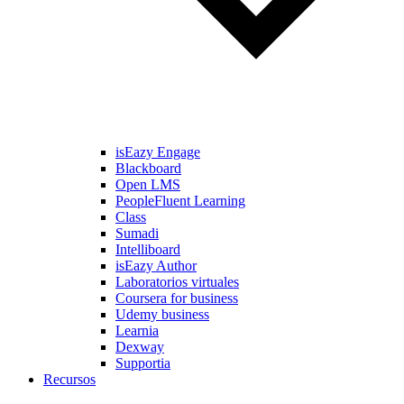
isEazy Engage
Blackboard
Open LMS
PeopleFluent Learning
Class
Sumadi
Intelliboard
isEazy Author
Laboratorios virtuales
Coursera for business
Udemy business
Learnia
Dexway
Supportia
Recursos