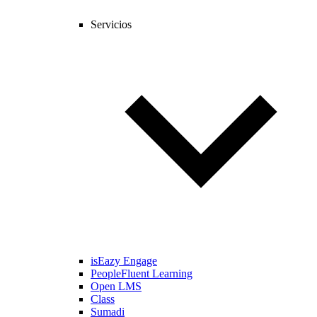
Servicios
isEazy Engage
PeopleFluent Learning
Open LMS
Class
Sumadi