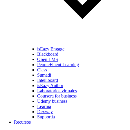
isEazy Engage
Blackboard
Open LMS
PeopleFluent Learning
Class
Sumadi
Intelliboard
isEazy Author
Laboratorios virtuales
Coursera for business
Udemy business
Learnia
Dexway
Supportia
Recursos