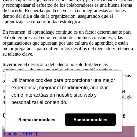
y recompensar el esfuerzo de los colaboradores es una buena forma
de hacerlo. Recuerda que la clave está en integrar estas acciones
dentro del día a día de la organización, asegurando que el
aprendizaje sea una prioridad estratégica.
En resumen, el aprendizaje continuo es un factor determinante para
el éxito empresarial en un entorno de cambios constantes, y las
organizaciones que apuestan por una cultura de aprendizaje están
mejor preparadas para enfrentar los desafíos del mercado y retener a
su talento clave.
Invertir en el desarrollo del talento no solo fortalece las
competencias de los empleados, sino que también mejora la
competitividad y la adaptabilidad de la organización, alineando sus
Utilizamos cookies para proporcionar una mejor
Utilizamos cookies para proporcionar una mejor
objetivos con el aprendizaje continuo.
experiencia, mejorar el rendimiento, analizar
experiencia, mejorar el rendimiento, analizar
En
CognosOnline
te acompañamos con la mejor tecnología del
cómo interactúas en nuestro sitio web y
cómo interactúas en nuestro sitio web y
mercado y contenidos de vanguardia, para que logres una estrategia
de aprendizaje continuo exitosa. Da
clic aquí
y conoce más.
personalizar el contenido.
personalizar el contenido.
Otros artículos que podrían interesarte
Rechazar cookies
Rechazar cookies
Aceptar cookies
Aceptar cookies