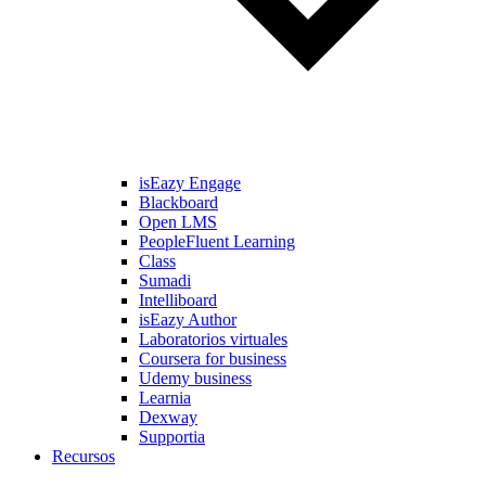
isEazy Engage
Blackboard
Open LMS
PeopleFluent Learning
Class
Sumadi
Intelliboard
isEazy Author
Laboratorios virtuales
Coursera for business
Udemy business
Learnia
Dexway
Supportia
Recursos