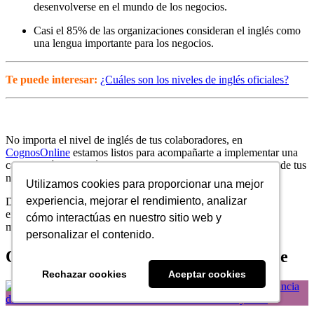
desenvolverse en el mundo de los negocios.
Casi el 85% de las organizaciones consideran el inglés como
una lengua importante para los negocios.
Te puede interesar:
¿Cuáles son los niveles de inglés oficiales?
No importa el nivel de inglés de tus colaboradores, en
CognosOnline
estamos listos para acompañarte a implementar una
capacitación en inglés personalizada, de calidad y a la medida de tus
necesidades.
Utilizamos cookies para proporcionar una mejor
Utilizamos cookies para proporcionar una mejor
experiencia, mejorar el rendimiento, analizar
experiencia, mejorar el rendimiento, analizar
Da
clic aquí
y descubre cómo hacer de tu talento la puerta de
entrada a más y mejores oportunidades de crecimiento a nivel
cómo interactúas en nuestro sitio web y
cómo interactúas en nuestro sitio web y
mundial.
personalizar el contenido.
personalizar el contenido.
Otros artículos que podrían interesarte
Rechazar cookies
Rechazar cookies
Aceptar cookies
Aceptar cookies