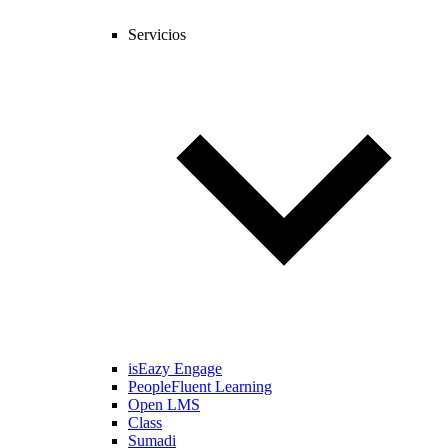
Servicios
isEazy Engage
PeopleFluent Learning
Open LMS
Class
Sumadi