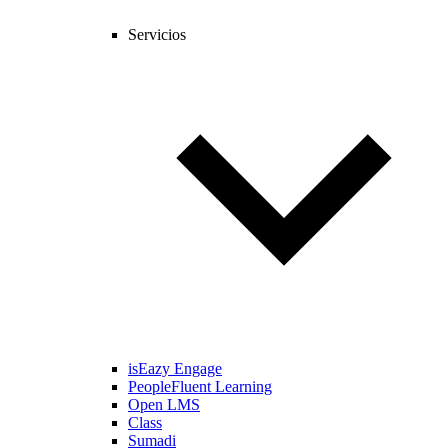
Servicios
isEazy Engage
PeopleFluent Learning
Open LMS
Class
Sumadi