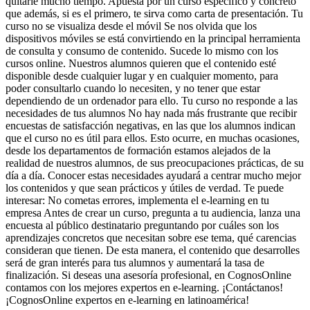
quitarle mucho tiempo. Apuesta por un curso específico y concreto
que además, si es el primero, te sirva como carta de presentación. Tu
curso no se visualiza desde el móvil Se nos olvida que los
dispositivos móviles se está convirtiendo en la principal herramienta
de consulta y consumo de contenido. Sucede lo mismo con los
cursos online. Nuestros alumnos quieren que el contenido esté
disponible desde cualquier lugar y en cualquier momento, para
poder consultarlo cuando lo necesiten, y no tener que estar
dependiendo de un ordenador para ello. Tu curso no responde a las
necesidades de tus alumnos No hay nada más frustrante que recibir
encuestas de satisfacción negativas, en las que los alumnos indican
que el curso no es útil para ellos. Esto ocurre, en muchas ocasiones,
desde los departamentos de formación estamos alejados de la
realidad de nuestros alumnos, de sus preocupaciones prácticas, de su
día a día. Conocer estas necesidades ayudará a centrar mucho mejor
los contenidos y que sean prácticos y útiles de verdad. Te puede
interesar: No cometas errores, implementa el e-learning en tu
empresa Antes de crear un curso, pregunta a tu audiencia, lanza una
encuesta al público destinatario preguntando por cuáles son los
aprendizajes concretos que necesitan sobre ese tema, qué carencias
consideran que tienen. De esta manera, el contenido que desarrolles
será de gran interés para tus alumnos y aumentará la tasa de
finalización. Si deseas una asesoría profesional, en CognosOnline
contamos con los mejores expertos en e-learning. ¡Contáctanos!
¡CognosOnline expertos en e-learning en latinoamérica!