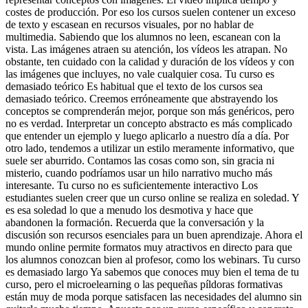
costes de producción. Por eso los cursos suelen contener un exceso
de texto y escasean en recursos visuales, por no hablar de
multimedia. Sabiendo que los alumnos no leen, escanean con la
vista. Las imágenes atraen su atención, los vídeos les atrapan. No
obstante, ten cuidado con la calidad y duración de los vídeos y con
las imágenes que incluyes, no vale cualquier cosa. Tu curso es
demasiado teórico Es habitual que el texto de los cursos sea
demasiado teórico. Creemos erróneamente que abstrayendo los
conceptos se comprenderán mejor, porque son más genéricos, pero
no es verdad. Interpretar un concepto abstracto es más complicado
que entender un ejemplo y luego aplicarlo a nuestro día a día. Por
otro lado, tendemos a utilizar un estilo meramente informativo, que
suele ser aburrido. Contamos las cosas como son, sin gracia ni
misterio, cuando podríamos usar un hilo narrativo mucho más
interesante. Tu curso no es suficientemente interactivo Los
estudiantes suelen creer que un curso online se realiza en soledad. Y
es esa soledad lo que a menudo los desmotiva y hace que
abandonen la formación. Recuerda que la conversación y la
discusión son recursos esenciales para un buen aprendizaje. Ahora el
mundo online permite formatos muy atractivos en directo para que
los alumnos conozcan bien al profesor, como los webinars. Tu curso
es demasiado largo Ya sabemos que conoces muy bien el tema de tu
curso, pero el microelearning o las pequeñas píldoras formativas
están muy de moda porque satisfacen las necesidades del alumno sin