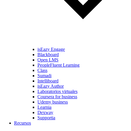
isEazy Engage
Blackboard
Open LMS
PeopleFluent Learning
Class
Sumadi
Intelliboard
isEazy Author
Laboratorios virtuales
Coursera for business
Udemy business
Learnia
Dexway
Supportia
Recursos