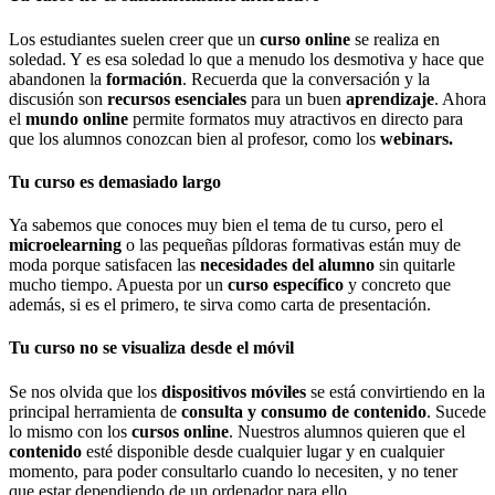
Los estudiantes suelen creer que un
curso online
se realiza en
soledad. Y es esa soledad lo que a menudo los desmotiva y hace que
abandonen la
formación
. Recuerda que la conversación y la
discusión son
recursos esenciales
para un buen
aprendizaje
. Ahora
el
mundo online
permite formatos muy atractivos en directo para
que los alumnos conozcan bien al profesor, como los
webinars.
Tu curso es demasiado largo
Ya sabemos que conoces muy bien el tema de tu curso, pero el
microelearning
o las pequeñas píldoras formativas están muy de
moda porque satisfacen las
necesidades del alumno
sin quitarle
mucho tiempo. Apuesta por un
curso específico
y concreto que
además, si es el primero, te sirva como carta de presentación.
Tu curso no se visualiza desde el móvil
Se nos olvida que los
dispositivos móviles
se está convirtiendo en la
principal herramienta de
consulta y consumo de contenido
. Sucede
lo mismo con los
cursos online
. Nuestros alumnos quieren que el
contenido
esté disponible desde cualquier lugar y en cualquier
momento, para poder consultarlo cuando lo necesiten, y no tener
que estar dependiendo de un ordenador para ello.