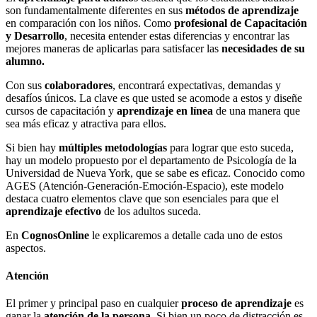
son fundamentalmente diferentes en sus
métodos de aprendizaje
en comparación con los niños. Como
profesional de Capacitación
y Desarrollo
, necesita entender estas diferencias y encontrar las
mejores maneras de aplicarlas para satisfacer las
necesidades de su
alumno.
Con sus
colaboradores
, encontrará expectativas, demandas y
desafíos únicos. La clave es que usted se acomode a estos y diseñe
cursos de capacitación y
aprendizaje en línea
de una manera que
sea más eficaz y atractiva para ellos.
Si bien hay
múltiples metodologías
para lograr que esto suceda,
hay un modelo propuesto por el departamento de Psicología de la
Universidad de Nueva York, que se sabe es eficaz. Conocido como
AGES (Atención-Generación-Emoción-Espacio), este modelo
destaca cuatro elementos clave que son esenciales para que el
aprendizaje efectivo
de los adultos suceda.
En
CognosOnline
le explicaremos a detalle cada uno de estos
aspectos.
Atención
El primer y principal paso en cualquier
proceso de aprendizaje
es
ganar la
atención de la persona
. Si bien un poco de distracción es