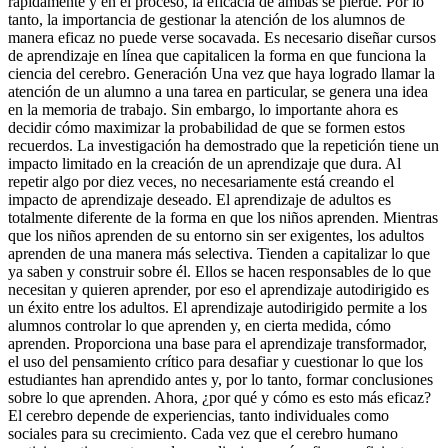
rápidamente y en el proceso, la eficacia de ambas se pierde. Por lo
tanto, la importancia de gestionar la atención de los alumnos de
manera eficaz no puede verse socavada. Es necesario diseñar cursos
de aprendizaje en línea que capitalicen la forma en que funciona la
ciencia del cerebro. Generación Una vez que haya logrado llamar la
atención de un alumno a una tarea en particular, se genera una idea
en la memoria de trabajo. Sin embargo, lo importante ahora es
decidir cómo maximizar la probabilidad de que se formen estos
recuerdos. La investigación ha demostrado que la repetición tiene un
impacto limitado en la creación de un aprendizaje que dura. Al
repetir algo por diez veces, no necesariamente está creando el
impacto de aprendizaje deseado. El aprendizaje de adultos es
totalmente diferente de la forma en que los niños aprenden. Mientras
que los niños aprenden de su entorno sin ser exigentes, los adultos
aprenden de una manera más selectiva. Tienden a capitalizar lo que
ya saben y construir sobre él. Ellos se hacen responsables de lo que
necesitan y quieren aprender, por eso el aprendizaje autodirigido es
un éxito entre los adultos. El aprendizaje autodirigido permite a los
alumnos controlar lo que aprenden y, en cierta medida, cómo
aprenden. Proporciona una base para el aprendizaje transformador,
el uso del pensamiento crítico para desafiar y cuestionar lo que los
estudiantes han aprendido antes y, por lo tanto, formar conclusiones
sobre lo que aprenden. Ahora, ¿por qué y cómo es esto más eficaz?
El cerebro depende de experiencias, tanto individuales como
sociales para su crecimiento. Cada vez que el cerebro humano