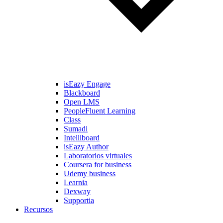
isEazy Engage
Blackboard
Open LMS
PeopleFluent Learning
Class
Sumadi
Intelliboard
isEazy Author
Laboratorios virtuales
Coursera for business
Udemy business
Learnia
Dexway
Supportia
Recursos