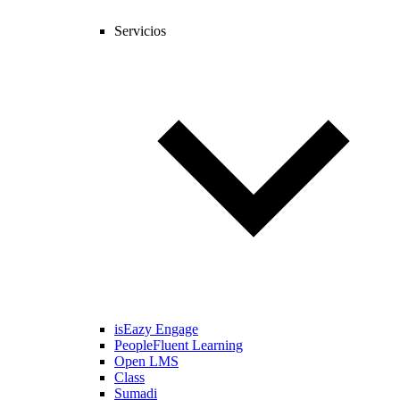
Servicios
isEazy Engage
PeopleFluent Learning
Open LMS
Class
Sumadi