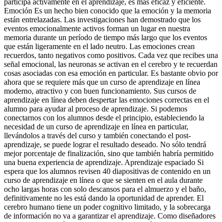
participa activamente en el aprendizaje, es más eficaz y eficiente.
Emoción Es un hecho bien conocido que la emoción y la memoria
están entrelazadas. Las investigaciones han demostrado que los
eventos emocionalmente activos forman un lugar en nuestra
memoria durante un período de tiempo más largo que los eventos
que están ligeramente en el lado neutro. Las emociones crean
recuerdos, tanto negativos como positivos. Cada vez que recibes una
señal emocional, las neuronas se activan en el cerebro y te recuerdan
cosas asociadas con esa emoción en particular. Es bastante obvio por
ahora que se requiere más que un curso de aprendizaje en línea
moderno, atractivo y con buen funcionamiento. Sus cursos de
aprendizaje en línea deben despertar las emociones correctas en el
alumno para ayudar al proceso de aprendizaje. Si podemos
conectarnos con los alumnos desde el principio, estableciendo la
necesidad de un curso de aprendizaje en línea en particular,
llevándolos a través del curso y también conectando el post-
aprendizaje, se puede lograr el resultado deseado. No sólo tendrá
mejor porcentaje de finalización, sino que también habría permitido
una buena experiencia de aprendizaje. Aprendizaje espaciado Si
espera que los alumnos revisen 40 diapositivas de contenido en un
curso de aprendizaje en línea o que se sienten en el aula durante
ocho largas horas con solo descansos para el almuerzo y el baño,
definitivamente no les está dando la oportunidad de aprender. El
cerebro humano tiene un poder cognitivo limitado, y la sobrecarga
de información no va a garantizar el aprendizaje. Como diseñadores