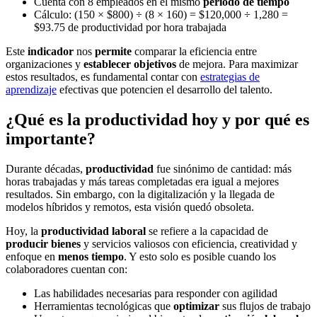
Cuenta con 8 empleados en el mismo
periodo de tiempo
Cálculo: (150 × $800) ÷ (8 × 160) = $120,000 ÷ 1,280 =
$93.75 de productividad por hora trabajada
Este
indicador
nos
permite
comparar la eficiencia entre
organizaciones y
establecer objetivos
de mejora. Para maximizar
estos resultados, es fundamental contar con
estrategias de
aprendizaje
efectivas que potencien el desarrollo del talento.
¿Qué es la productividad hoy y por qué es
importante?
Durante décadas,
productividad
fue sinónimo de cantidad: más
horas trabajadas y más tareas completadas era igual a mejores
resultados. Sin embargo, con la digitalización y la llegada de
modelos híbridos y remotos, esta visión quedó obsoleta.
Hoy, la
productividad laboral
se refiere a la capacidad de
producir bienes
y servicios valiosos con eficiencia, creatividad y
enfoque en
menos tiempo
. Y esto solo es posible cuando los
colaboradores cuentan con:
Las habilidades necesarias para responder con agilidad
Herramientas tecnológicas que
optimizar
sus flujos de trabajo