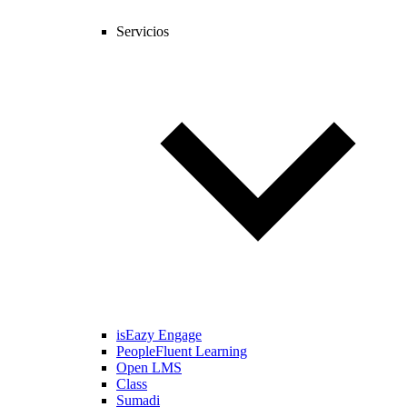
Servicios
isEazy Engage
PeopleFluent Learning
Open LMS
Class
Sumadi