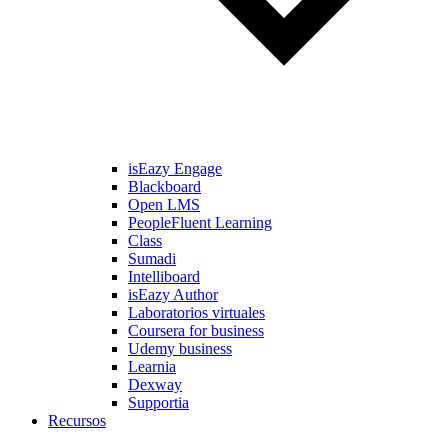
isEazy Engage
Blackboard
Open LMS
PeopleFluent Learning
Class
Sumadi
Intelliboard
isEazy Author
Laboratorios virtuales
Coursera for business
Udemy business
Learnia
Dexway
Supportia
Recursos