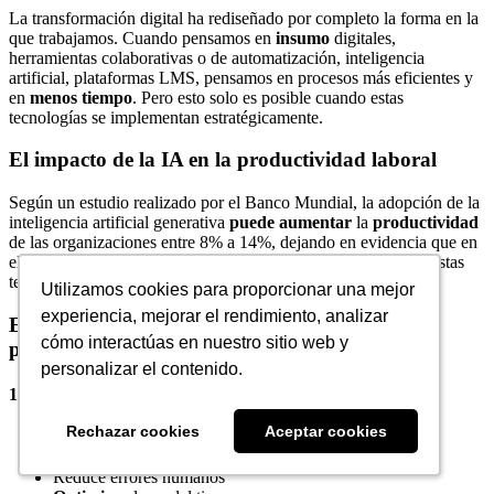
La transformación digital ha rediseñado por completo la forma en la
que trabajamos. Cuando pensamos en
insumo
digitales,
herramientas colaborativas o de automatización, inteligencia
artificial, plataformas LMS, pensamos en procesos más eficientes y
en
menos tiempo
. Pero esto solo es posible cuando estas
tecnologías se implementan estratégicamente.
El impacto de la IA en la productividad laboral
Según un estudio realizado por el Banco Mundial, la adopción de la
inteligencia artificial generativa
puede aumentar
la
productividad
de las organizaciones entre 8% a 14%, dejando en evidencia que en
el buen uso de las tecnologías radica el impacto positivo que estas
tengan dentro el contexto laboral.
Utilizamos cookies para proporcionar una mejor
Utilizamos cookies para proporcionar una mejor
experiencia, mejorar el rendimiento, analizar
experiencia, mejorar el rendimiento, analizar
Estrategias tecnológicas para mejorar la
cómo interactúas en nuestro sitio web y
cómo interactúas en nuestro sitio web y
productividad:
personalizar el contenido.
personalizar el contenido.
1. Automatización inteligente:
Rechazar cookies
Rechazar cookies
Aceptar cookies
Aceptar cookies
Elimina tareas repetitivas
Permite
enfocarse en actividades de mayor valor
Reduce errores humanos