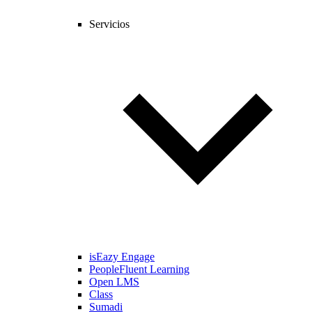
Servicios
isEazy Engage
PeopleFluent Learning
Open LMS
Class
Sumadi