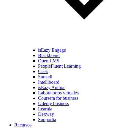
isEazy Engage
Blackboard
Open LMS
PeopleFluent Learning
Class
Sumadi
Intelliboard
isEazy Author
Laboratorios virtuales
Coursera for business
Udemy business
Learnia
Dexway
Supportia
Recursos