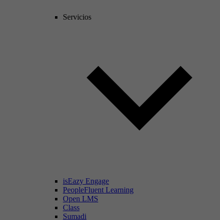
Servicios
isEazy Engage
PeopleFluent Learning
Open LMS
Class
Sumadi