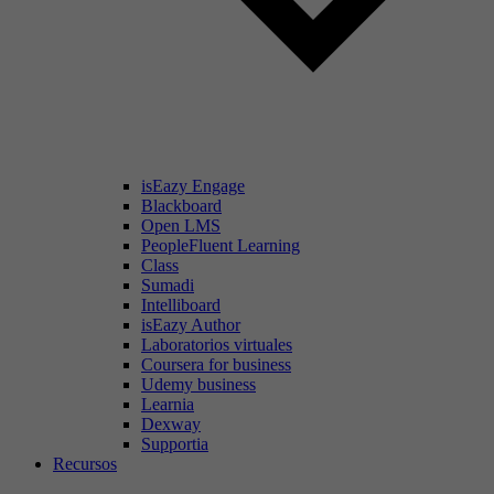
isEazy Engage
Blackboard
Open LMS
PeopleFluent Learning
Class
Sumadi
Intelliboard
isEazy Author
Laboratorios virtuales
Coursera for business
Udemy business
Learnia
Dexway
Supportia
Recursos