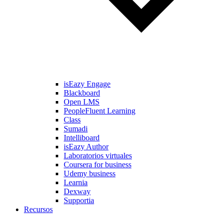
isEazy Engage
Blackboard
Open LMS
PeopleFluent Learning
Class
Sumadi
Intelliboard
isEazy Author
Laboratorios virtuales
Coursera for business
Udemy business
Learnia
Dexway
Supportia
Recursos