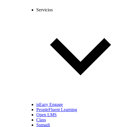
Servicios
isEazy Engage
PeopleFluent Learning
Open LMS
Class
Sumadi