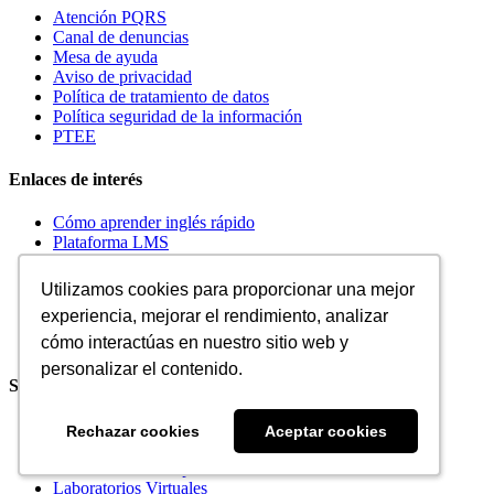
Atención PQRS
Canal de denuncias
Mesa de ayuda
Aviso de privacidad
Política de tratamiento de datos
Política seguridad de la información
PTEE
Enlaces de interés
Cómo aprender inglés rápido
Plataforma LMS
¿Qué es el e Learning?
Diseño instruccional
Utilizamos cookies para proporcionar una mejor
Utilizamos cookies para proporcionar una mejor
Funcionalidades de Blackboard Learn
experiencia, mejorar el rendimiento, analizar
experiencia, mejorar el rendimiento, analizar
Habilidades blandas
Coaching ontológico
cómo interactúas en nuestro sitio web y
cómo interactúas en nuestro sitio web y
personalizar el contenido.
personalizar el contenido.
Soluciones
BlackBoard
Rechazar cookies
Rechazar cookies
Aceptar cookies
Aceptar cookies
Coursera for Business
Coursera For Campus
Laboratorios Virtuales