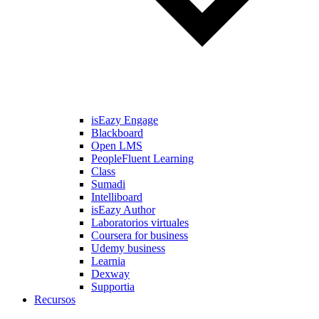
isEazy Engage
Blackboard
Open LMS
PeopleFluent Learning
Class
Sumadi
Intelliboard
isEazy Author
Laboratorios virtuales
Coursera for business
Udemy business
Learnia
Dexway
Supportia
Recursos