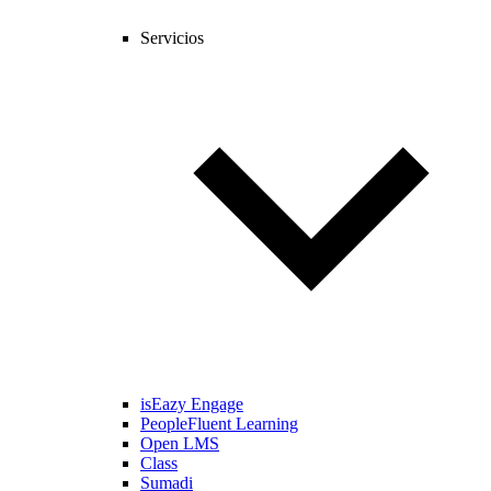
Servicios
isEazy Engage
PeopleFluent Learning
Open LMS
Class
Sumadi