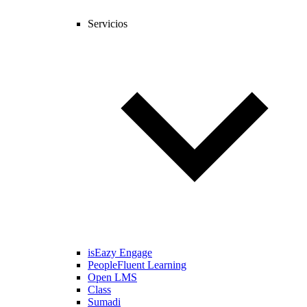
Servicios
isEazy Engage
PeopleFluent Learning
Open LMS
Class
Sumadi