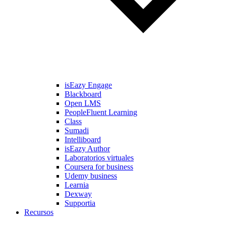
isEazy Engage
Blackboard
Open LMS
PeopleFluent Learning
Class
Sumadi
Intelliboard
isEazy Author
Laboratorios virtuales
Coursera for business
Udemy business
Learnia
Dexway
Supportia
Recursos