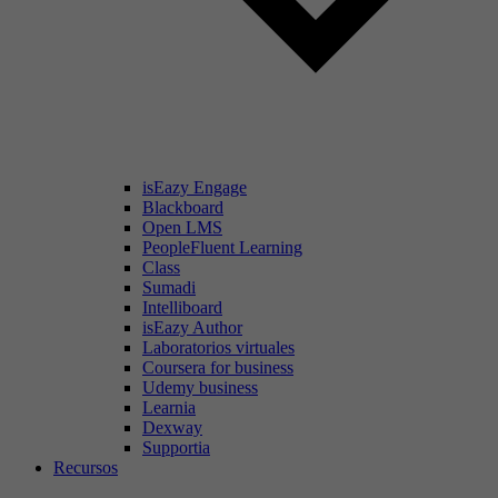
isEazy Engage
Blackboard
Open LMS
PeopleFluent Learning
Class
Sumadi
Intelliboard
isEazy Author
Laboratorios virtuales
Coursera for business
Udemy business
Learnia
Dexway
Supportia
Recursos