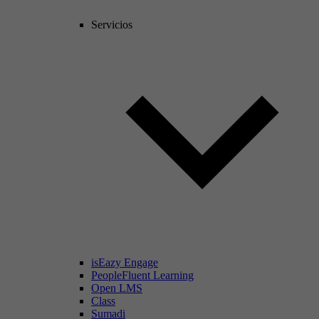
Servicios
isEazy Engage
PeopleFluent Learning
Open LMS
Class
Sumadi