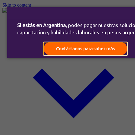
Skip to content
Inicio
Si estás en Argentina,
podés pagar nuestras soluci
Nosotros
Soluciones
capacitación y habilidades laborales en pesos argen
Contáctanos para saber más